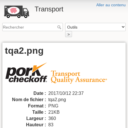
Aller au contenu
Transport
>
tqa2.png
Date :
2017/10/12 22:37
Nom de fichier :
tqa2.png
Format :
PNG
Taille :
21KB
Largeur :
360
Hauteur :
83